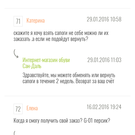
інтернет
магазині
взуття
29.01.2016 10:58
Катерина
71
Сандаль
створена
скажите я хочу взять сапоги не себе можно ли их
сторінка
заказать .а если не подойдут вернуть?
для
ВІДКРИТОГО спілкування з вами!
Интернет-магазин обуви
29.01.2016 11:03
На цій сторінці "питань і відповідей" Ви - наші улюблені ПОСТІЙНІ покупці
Сан-Даль
- залишайте свої відгуки про нас
.
Здравствуйте, мы можете обменять или вернуть
сапоги в течение 2 недель. Возврат за ваш счёт
Для потенційних клієнтів
інтернет магазину взуття
Сандаль це можливість
отримати вичерпну відповідь на Ваше запитання.
Увага! Ця сторінка створена насамперед для питань ЗАГАЛЬНОГО
характеру, для відгуків про якість обслуговування і пропозицій по роботі
16.02.2016 19:24
Елена
72
інтернет-магазину взуття.
Когда я смогу получить свой заказ? G-01 персик?
З конкретної моделі, а також відгуки про неї необхідно ставити
безпосередньо зі сторінки продукту - тоді питання і відповіді