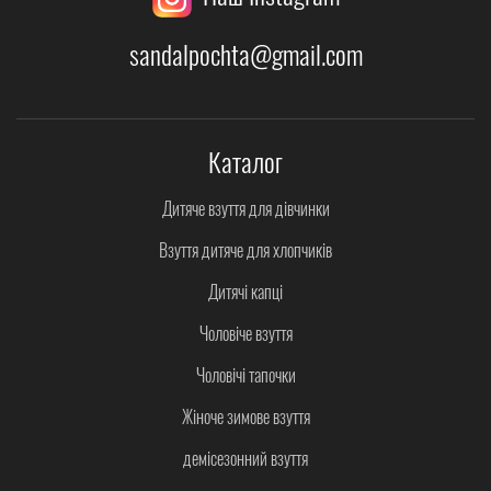
sandalpochta@gmail.com
Каталог
Дитяче взуття для дівчинки
Взуття дитяче для хлопчиків
Дитячі капці
Чоловіче взуття
Чоловічі тапочки
Жіноче зимове взуття
демісезонний взуття