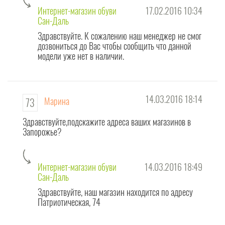
відображаються безпосередньо під описом взуття. Ця інформація буде
Интернет-магазин обуви
17.02.2016 10:34
корисна для покупців, які хочуть зробити свій вибір.
Сан-Даль
Здравствуйте. К сожалению наш менеджер не смог
А тепер - ПРО ОСНОВНОМУ! Колектив
інтернет магазину взуття
Сандаль -
дозвониться до Вас чтобы сообщить что данной
це згуртована і дружна команда ПОЗИТИВНИХ людей! Тому
модели уже нет в наличии.
необгрунтованим негативним повідомленнями - не місце на нашому сайті
! Але ми завжди відповімо на обґрунтованих конструктивну критику на
нашу адресу. А ще будемо раді веселому пристойному
анекдоту!
14.03.2016 18:14
Марина
73
Приємного нам всім спілкування !!!
Здравствуйте,подскажите адреса ваших магазинов в
Запорожье?
Интернет-магазин обуви
14.03.2016 18:49
Сан-Даль
Здравствуйте, наш магазин находится по адресу
Патриотическая, 74