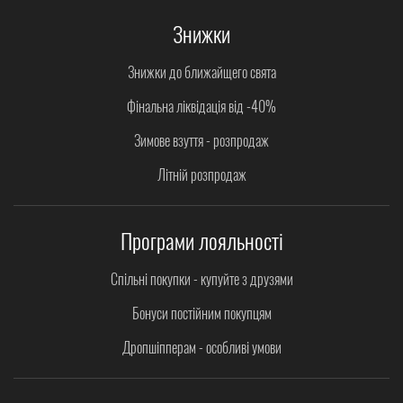
Знижки
Знижки до ближайщего свята
Фінальна ліквідація від -40%
Зимове взуття - розпродаж
Літній розпродаж
Програми лояльності
Спільні покупки - купуйте з друзями
Бонуси постійним покупцям
Дропшіпперам - особливі умови