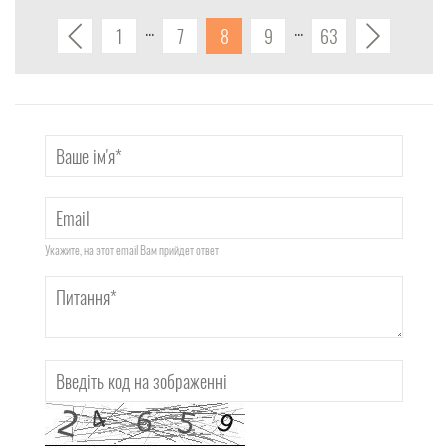
1
7
8
9
63
Укажите, на этот email Вам прийдет ответ