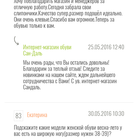
Хочу поблагодарить магазин и менеджеров за
интернет-магазина обуви
.
отличную работу.Сегодня забрала свои
слипончики.Качество супер,размер подошёл идеально.
Они очень клевые.Спасибо вам огромное.Теперь за
Вопросы по конкретной модели, а также отзывы о ней необходимо
обувью только к вам.
задавать непосредственно со страницы продукта - тогда вопросы и ответы
отображаются непосредственно под описанием обуви. Эта информация
будет полезна для покупателей, которые хотят сделать свой выбор.
Интернет-магазин обуви
25.05.2016 12:40
Сан-Даль
А теперь - ОБ ОСНОВНОМ! Коллектив
интернет магазина обуви
Сандаль -
Мы очень рады, что Вы остались довольны!
это сплочённая и дружная команда ПОЗИТИВНЫХ людей! Поэтому
Благодарим за теплый отзыв! Следите за
необоснованным негативным сообщениям - не место на нашем сайте
!
новинками на нашем сайте, ждем дальнейшего
Но мы всегда ответим на ОБОСНОВАННУЮ конструктивную критику в наш
сотрудничества с Вами! С ув. интернет-магазин
Сандаль.
адрес. А ещё будем рады весёлому приличному
анекдоту!
Приятного нам всем общения!!!
30.05.2016 10:30
Екатерина
83
Подскажите какие модели женской обуви весна-лето у
вас есть на широкую ногу(размер нужен 38-39)?