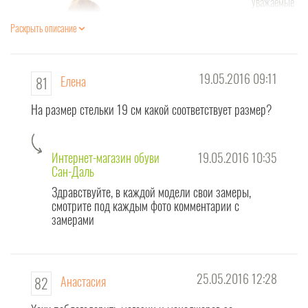
Уважаемые
покупатели!
Раскрыть описание
Наконец-то
в
интернет
магазине
19.05.2016 09:11
Елена
81
обуви
Сандаль
На размер стельки 19 см какой соответствует размер?
создана
страничка
для ОТКРЫТОГО общения с вами!
Интернет-магазин обуви
19.05.2016 10:35
Сан-Даль
На этой страничке "вопросов и ответов" Вы - наши любимые ПОСТОЯННЫЕ
Здравствуйте, в каждой модели свои замеры,
покупатели - оставляйте свои отзывы о нас
.
смотрите под каждым фото комментарии с
замерами
Для потенциальных клиентов
интернет магазина обуви
Сандаль это
возможность получить исчерпывающий ответ на интересующий Вас
вопрос.
25.05.2016 12:28
Анастасия
82
Внимание! Эта страница создана прежде всего для вопросов ОБЩЕГО
характера, для отзывов о качестве обслуживания и предложений по работе