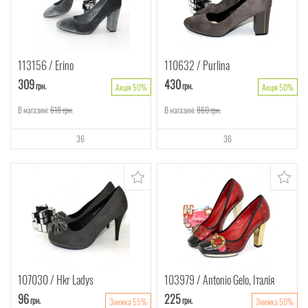
113156
Erino
110632
Purlina
309
430
грн.
грн.
Акція 50%
Акція 50%
В магазині:
618
грн.
В магазині:
860
грн.
36
36
107030
Hkr Ladys
103979
Antonio Gelo, Італія
96
225
грн.
грн.
Знижка 55%
Знижка 50%