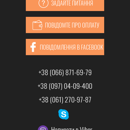
ЗАДАЙТЕ ПИТАННЯ
непопулярного 35 або 42 розміру.
• Зручний інтерфейс сайту. За допомогою вибірки меню знайти підходящу
модель можна буквально за кілька хвилин. Шукайте білі
туфлі на шпильці?
ПОВІДОМТЕ ПРО ОПЛАТУ
Задайте параметри бажаного кольору, розміру, сезонності.
• Моделі враховують фізіологію стопи. Це означає, що навіть в парах на
високих підборах або платформі вам буде так само зручно, як в домашніх
тапочках.
ПОВІДОМЛЕННЯ В FACEBOOK
• Постійні знижки, акції - з приводу і без. Дізнайтеся, як замовити ще
вигідніше і дешевше на сайті магазина Сан-Даль.
+38 (066) 871-69-79
+38 (097) 04-09-400
+38 (061) 270-97-87
Написати в Viber