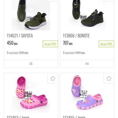
114621
SAYOTA
113866
BONOTE
450
707
грн.
грн.
Акція 50%
Акція 50%
В магазині:
899
грн.
В магазині:
1414
грн.
38
44
112463
Jomix
112455
Jomix