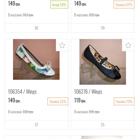
149
149
грн.
грн.
Акція 58%
Знижка 62%
В магазині:
353
грн.
В магазині:
392
грн.
36
39
106354
Wings
106276
Wings
149
119
грн.
грн.
Знижка 55%
Знижка 70%
В магазині:
330
грн.
В магазині:
395
грн.
37
25