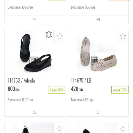
В магазині:
1300
грн.
В магазині:
995
грн.
44
36
114752
Ailinda
114675
LB
800
426
грн.
грн.
Акція 50%
Акція 50%
В магазині:
1600
грн.
В магазині:
851
грн.
36
37