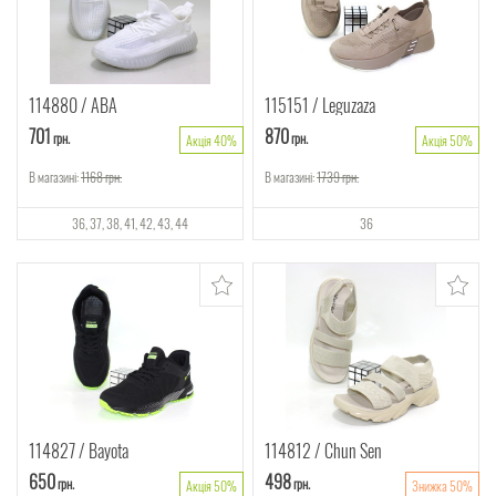
114880
ABA
115151
Leguzaza
701
870
грн.
грн.
Акція 40%
Акція 50%
В магазині:
1168
грн.
В магазині:
1739
грн.
36
37
38
41
42
43
44
36
114827
Bayota
114812
Chun Sen
650
498
грн.
грн.
Акція 50%
Знижка 50%