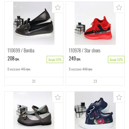
110699
Bomba
110978
Star shoes
208
249
грн.
грн.
Акція 50%
Акція 50%
В магазині:
415
грн.
В магазині:
498
грн.
33
23