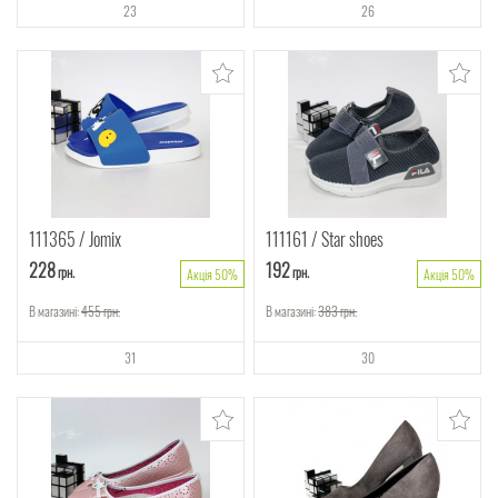
23
26
111365
Jomix
111161
Star shoes
228
192
грн.
грн.
Акція 50%
Акція 50%
В магазині:
455
грн.
В магазині:
383
грн.
31
30