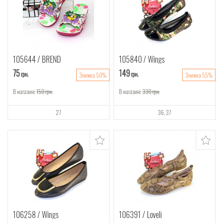
105644
BREND
105840
Wings
75
149
грн.
грн.
Знижка 50%
Знижка 55%
В магазині:
150
грн.
В магазині:
330
грн.
27
36
37
106258
Wings
106391
Loveli