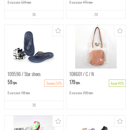
В магазині:
520
грн.
В магазині:
475
грн.
36
20
109596
Star shoes
108601
C / N
59
179
грн.
грн.
Знижка 50%
Акція 40%
В магазині:
118
грн.
В магазині:
299
грн.
30