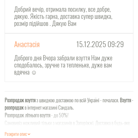
Добрий вечір, отримала посилку, все добре,
дякую. Якість гарна, доставка супер швидка,
розмір підійшов . Дякую Вам
Анастасія
15.12.2025 09:29
Доброго дня Вчора забрали взуття Нам дуже
сподобалось, зручне та тепленьке, дуже вам
вдячна ☺️
Розпродаж взуття
з швидкою доставкою по всій Україні - почалася.
Взуття
-
розпродаж
в інтернет магазині Сандаль.
Розпродаж літнього взуття
- до 50%!
Самовивіз можливий тільки з магазинів в Запоріжжі. Доставка в будь-яке
місто України, а також кур'єром на Вашу адресу - 1-2 дня!
Розкрити опис