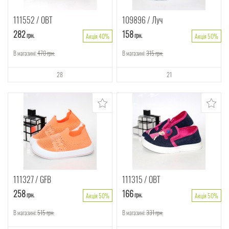
111552
ОВТ
109896
Луч
282
158
грн.
грн.
Акція 40%
Акція 50%
В магазині:
470
грн.
В магазині:
315
грн.
28
21
111327
GFB
111315
ОВТ
258
166
грн.
грн.
Акція 50%
Акція 50%
В магазині:
515
грн.
В магазині:
331
грн.