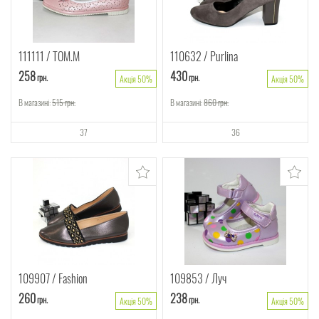
111111
ТОМ.М
110632
Purlina
258
430
грн.
грн.
Акція 50%
Акція 50%
В магазині:
515
грн.
В магазині:
860
грн.
37
36
109907
Fashion
109853
Луч
260
238
грн.
грн.
Акція 50%
Акція 50%