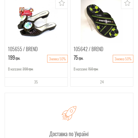
105655
BREND
105642
BREND
199
75
грн.
грн.
Знижка 50%
Знижка 50%
В магазині:
398
грн.
В магазині:
150
грн.
35
24
Доставка по Україні