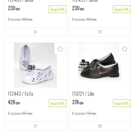
230
230
грн.
грн.
Акція 50%
Акція 50%
В магазині:
460
грн.
В магазині:
460
грн.
31
32
112443
Fa Fa
110721
Lilin
428
378
грн.
грн.
Акція 50%
Акція 50%
В магазині:
855
грн.
В магазині:
756
грн.
37
30