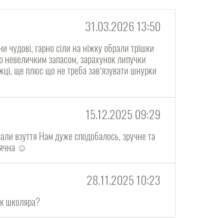
31.03.2026 13:50
ни чудові, гарно сіли на ніжку обрали трішки
 з невеличким запасом, зарахунок липучки
жці, ще плюс що не треба завʼязувати шнурки
15.12.2025 09:29
али взуття Нам дуже сподобалось, зручне та
дячна ☺️
28.11.2025 10:23
ок школяра?