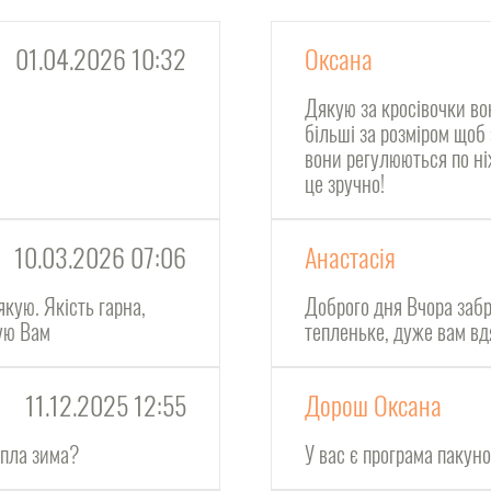
01.04.2026 10:32
Оксана
Дякую за кросівочки во
більші за розміром щоб
вони регулюються по ні
це зручно!
10.03.2026 07:06
Анастасія
якую. Якість гарна,
Доброго дня Вчора забр
кую Вам
тепленьке, дуже вам в
11.12.2025 12:55
Дорош Оксана
епла зима?
У вас є програма пакун