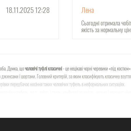
18.11.2025 12:28
Лена
Сьогодні отримала чобі
якість за нормальну ці
роба. Думка, що
чоловічі туфлі класичні
- це нецікаві чорні черевики «під костюм»,
 з джинсами і шортами. Головний критерій, за яким класифікують класичну взуття
урівки передбачає носіння таких чоловічих туфель в неформальних ситуаціях.
овічих туфель, де є - якість і стиль, комфорт і зручність, низька і приємна ціна