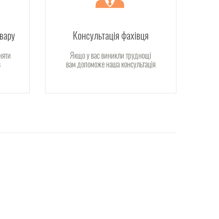
овару
Консультація фахівця
няти
Якщо у вас виникли труднощі
в
вам допоможе наша консультація