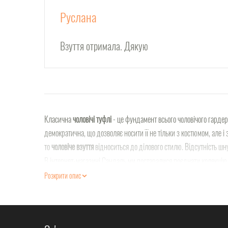
Руслана
Взуття отримала. Дякую
Класична
чоловічі туфлі
- це фундамент всього чоловічого гарде
демократична, що дозволяє носити її не тільки з костюмом, але і
то
чоловіче взуття
відноситься до ділового стилю. Відсутність шн
В інтернет-магазині Сандаль ми постаралися поєднати колекцію чол
Розкрити опис