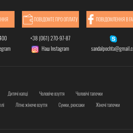
АННЯ
ПОВІДОМТЕ ПРО ОПЛАТУ
ПОВІДОМЛЕННЯ В F
-400
+38 (061) 270-97-87
legram
Наш Instagram
sandalpochta@gmail.
Дитячі капці
Чоловіче взуття
Чоловічі тапочки
флі
Літнє жіноче взуття
Сумки, рюкзаки
Жіночі тапочки