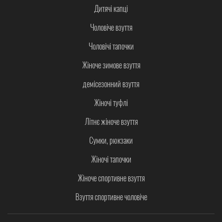
Дитячі капці
Чоловіче взуття
Чоловічі тапочки
Жіноче зимове взуття
демісезонний взуття
Жіночі туфлі
Літнє жіноче взуття
Сумки, рюкзаки
Жіночі тапочки
Жіноче спортивне взуття
Взуття спортивне чоловіче