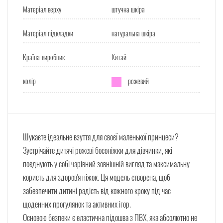
Матеріал верху
штучна шкіра
Матеріал підкладки
натуральна шкіра
Країна-виробник
Китай
колір
рожевий
Шукаєте ідеальне взуття для своєї маленької принцеси?
Зустрічайте дитячі рожеві босоніжки для дівчинки, які
поєднують у собі чарівний зовнішній вигляд та максимальну
користь для здоров'я ніжок. Ця модель створена, щоб
забезпечити дитині радість від кожного кроку під час
щоденних прогулянок та активних ігор.
Основою безпеки є еластична підошва з ПВХ, яка абсолютно не