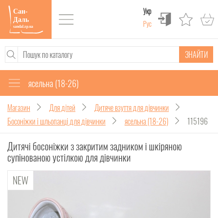
Укр
Рус
ЗНАЙТИ
ясельна (18-26)
Магазин
Для дітей
Дитяче взуття для дівчинки
Босоніжки і шльопанці для дівчинки
ясельна (18-26)
115196
Дитячі босоніжки з закритим задником і шкіряною
супінованою устілкою для дівчинки