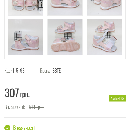
Код:
115196
Бренд:
ВВТЕ
307
грн.
Акція 40%
В магазині:
511
грн.
В наявності