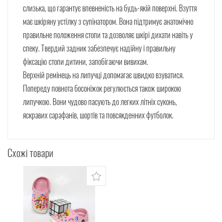
слизька, що гарантує впевненість на будь-якій поверхні. Взуття
має шкіряну устілку з супінатором. Вона підтримує анатомічно
правильне положення стопи та дозволяє шкірі дихати навіть у
спеку. Твердий задник забезпечує надійну і правильну
фіксацію стопи дитини, запобігаючи вивихам.
Верхній ремінець на липучці допомагає швидко взуватися.
Попереду повнота босоніжок регулюється також широкою
липучкою. Вони чудово пасують до легких літніх суконь,
яскравих сарафанів, шортів та повсякденних футболок.
Схожі товари