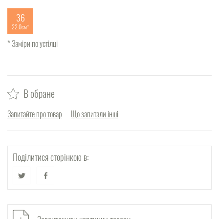
36
22.0см
* Заміри по устілці
В обране
Запитайте про товар
Що запитали інші
Поділитися сторінкою в: