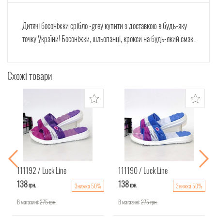
Дитячі босоніжки срібло -grey купити з доставкою в будь-яку
точку України! Босоніжки, шльопанці, крокси на будь-який смак.
Схожі товари
111192
Luck Line
111190
Luck Line
138
138
грн.
грн.
Знижка 50%
Знижка 50%
В магазині:
275
грн.
В магазині:
275
грн.