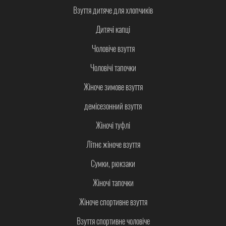
Взуття дитяче для хлопчиків
Дитячі капці
Чоловіче взуття
Чоловічі тапочки
Жіноче зимове взуття
демісезонний взуття
Жіночі туфлі
Літнє жіноче взуття
Сумки, рюкзаки
Жіночі тапочки
Жіноче спортивне взуття
Взуття спортивне чоловіче