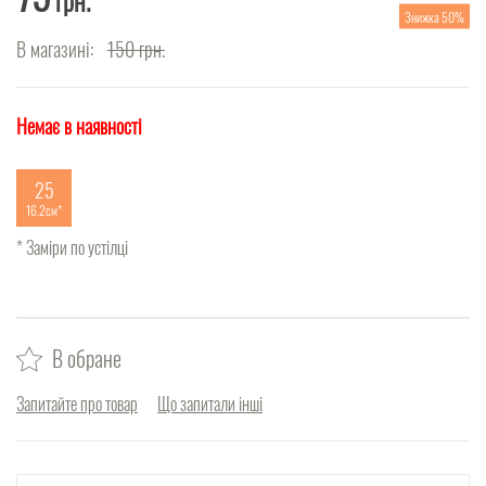
грн.
Знижка 50%
В магазині:
150
грн.
Немає в наявності
25
16.2см
* Заміри по устілці
В обране
Запитайте про товар
Що запитали інші