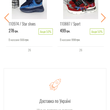
110974
Star shoes
110887
Sport
278
499
грн.
грн.
Акція 50%
Акція 50%
В магазині:
555
грн.
В магазині:
998
грн.
26
26
Доставка по Україні