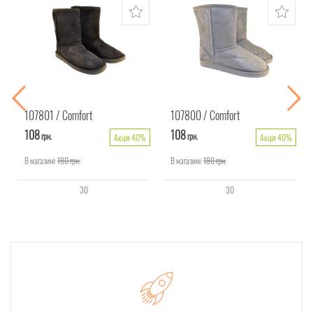
107801
Comfort
107800
Comfort
108
108
грн.
грн.
Акція 40%
Акція 40%
В магазині:
180
грн.
В магазині:
180
грн.
30
30