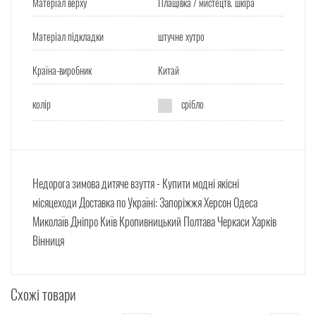
Матеріал верху
Плащівка / мистецтв. шкіра
Матеріал підкладки
штучне хутро
Країна-виробник
Китай
колір
срібло
Недорога зимова дитяче взуття -
Купити
модні якісні
місяцеходи
Доставка по Україні: Запоріжжя Херсон Одеса
Миколаїв Дніпро Київ Кропивницький Полтава Черкаси Харків
Вінниця
Схожі товари