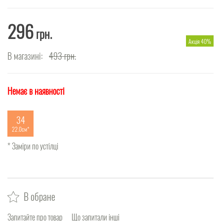
296
грн.
Акція 40%
В магазині:
493
грн.
Немає в наявності
34
22.0см
* Заміри по устілці
В обране
Запитайте про товар
Що запитали інші