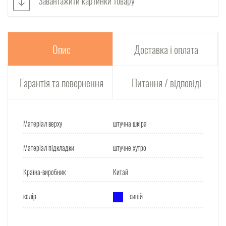
Завантажити картинки товару
Опис
Доставка і оплата
Гарантія та повернення
Питання / відповіді
Матеріал верху
штучна шкіра
Матеріал підкладки
штучне хутро
Країна-виробник
Китай
колір
синій