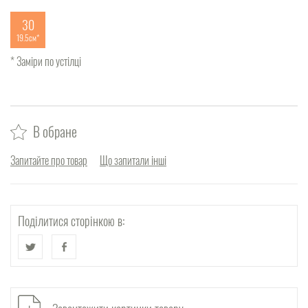
30
19.5см
* Заміри по устілці
В обране
Запитайте про товар
Що запитали інші
Поділитися сторінкою в: