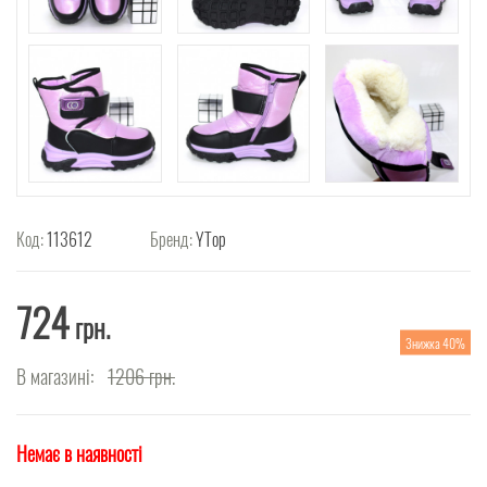
Код:
113612
Бренд:
YTop
724
грн.
Знижка 40%
В магазині:
1206
грн.
Немає в наявності