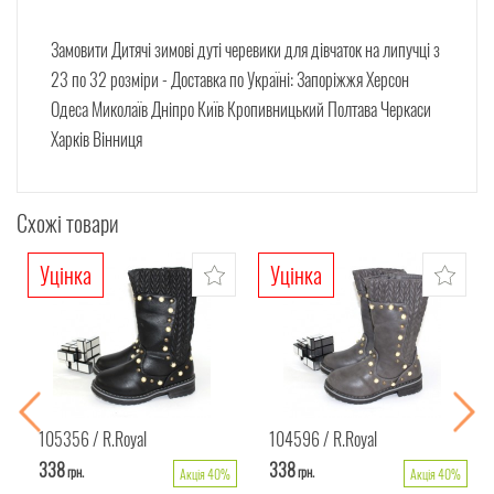
Замовити
Дитячі зимові дуті черевики для дівчаток на липучці
з
23 по 32 розміри -
Доставка по Україні: Запоріжжя Херсон
Одеса Миколаїв Дніпро Київ Кропивницький Полтава Черкаси
Харків Вінниця
Схожі товари
Уцінка
Уцінка
105356
R.Royal
104596
R.Royal
338
338
грн.
грн.
Акція 40%
Акція 40%