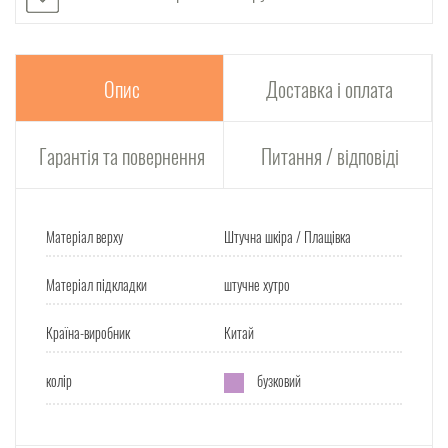
Опис
Доставка і оплата
Гарантія та повернення
Питання / відповіді
Матеріал верху
Штучна шкіра / Плащівка
Матеріал підкладки
штучне хутро
Країна-виробник
Китай
колір
бузковий