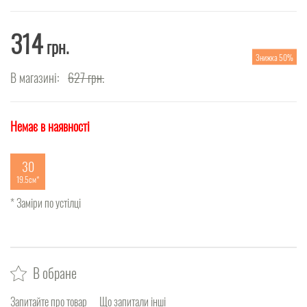
314
грн.
Знижка 50%
В магазині:
627
грн.
Немає в наявності
30
19.5см
* Заміри по устілці
В обране
Запитайте про товар
Що запитали інші