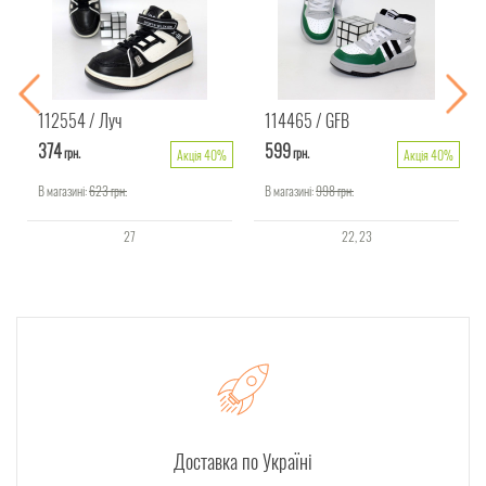
112554
Луч
114465
GFB
374
599
грн.
грн.
Акція 40%
Акція 40%
В магазині:
623
грн.
В магазині:
998
грн.
27
22
23
Доставка по Україні