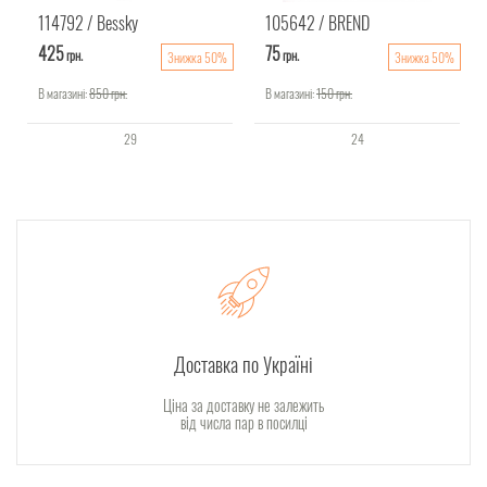
114792
Bessky
105642
BREND
425
75
грн.
грн.
Знижка 50%
Знижка 50%
В магазині:
850
грн.
В магазині:
150
грн.
29
24
Доставка по Україні
Ціна за доставку не залежить
від числа пар в посилці