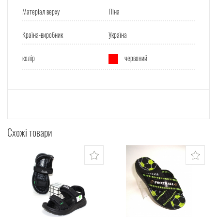
Матеріал верху
Піна
Країна-виробник
Україна
колір
червоний
Схожі товари