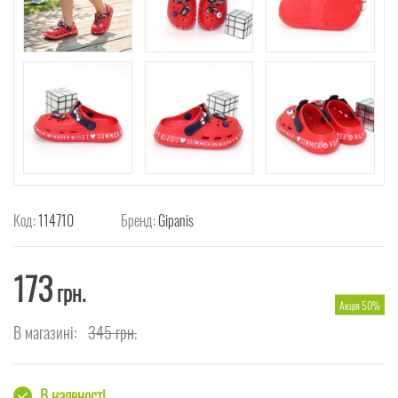
Код:
114710
Бренд:
Gipanis
173
грн.
Акція 50%
В магазині:
345
грн.
В наявності