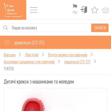
Укр
Рус
ЗНАЙТИ
дошкільна (23-32)
Магазин
Для дітей
Взуття дитяче для хлопчиків
босоніжки і шльопанці для хлопчиків
дошкільна (23-32)
114710
Дитячі крокси з машинками та мопедом