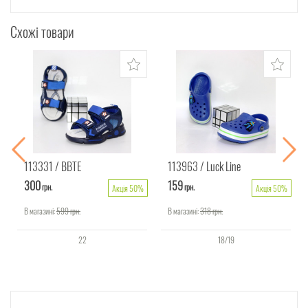
Схожі товари
113331
ВВТЕ
113963
Luck Line
300
159
грн.
грн.
Акція 50%
Акція 50%
В магазині:
599
грн.
В магазині:
318
грн.
22
18/19