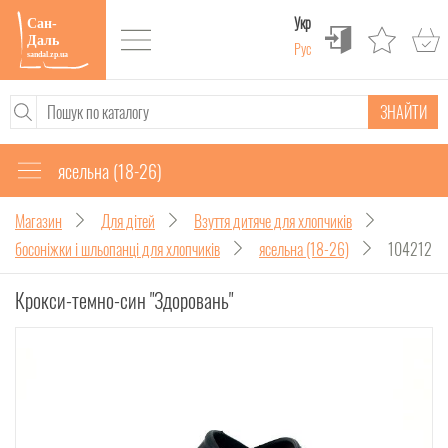
Укр
Рус
ЗНАЙТИ
ясельна (18-26)
Магазин
Для дітей
Взуття дитяче для хлопчиків
босоніжки і шльопанці для хлопчиків
ясельна (18-26)
104212
Крокси-темно-син "Здоровань"