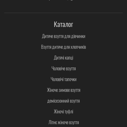
Каталог
Дитяче взуття для дівчинки
Взуття дитяче для хлопчиків
Дитячі капці
Чоловіче взуття
Чоловічі тапочки
Жіноче зимове взуття
демісезонний взуття
Жіночі туфлі
Літнє жіноче взуття