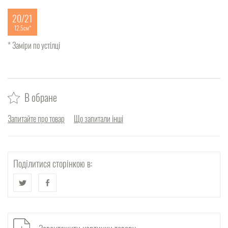
20/21
12.5см
* Заміри по устілці
В обране
Запитайте про товар
Що запитали інші
Поділитися сторінкою в: