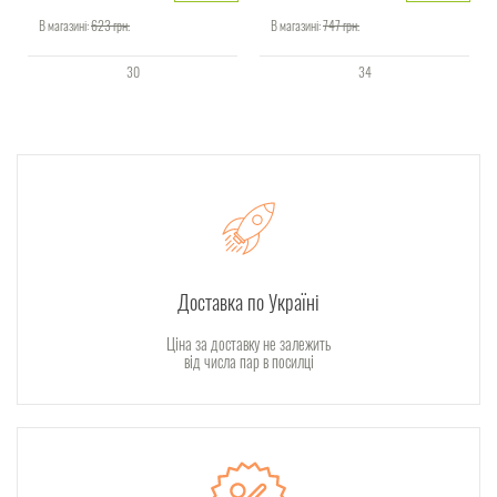
В магазині:
623
грн.
В магазині:
747
грн.
30
34
Доставка по Україні
Ціна за доставку не залежить
від числа пар в посилці