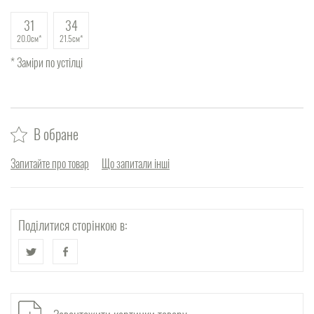
31
34
20.0см
21.5см
* Заміри по устілці
В обране
Запитайте про товар
Що запитали інші
Поділитися сторінкою в: