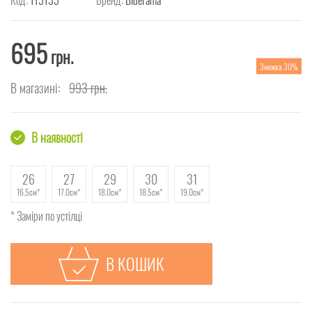
695
грн.
Знижка 30%
В магазині:
993
грн.
В наявності
26
27
29
30
31
16.5см
17.0см
18.0см
18.5см
19.0см
* Заміри по устілці
В КОШИК