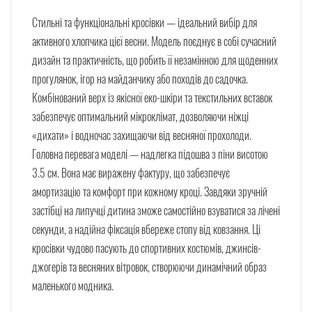
Стильні та функціональні кросівки — ідеальний вибір для
активного хлопчика цієї весни. Модель поєднує в собі сучасний
дизайн та практичність, що робить її незамінною для щоденних
прогулянок, ігор на майданчику або походів до садочка.
Комбінований верх із якісної еко-шкіри та текстильних вставок
забезпечує оптимальний мікроклімат, дозволяючи ніжці
«дихати» і водночас захищаючи від весняної прохолоди.
Головна перевага моделі — надлегка підошва з піни висотою
3.5 см. Вона має виражену фактуру, що забезпечує
амортизацію та комфорт при кожному кроці. Завдяки зручній
застібці на липучці дитина зможе самостійно взуватися за лічені
секунди, а надійна фіксація вбереже стопу від ковзання. Ці
кросівки чудово пасують до спортивних костюмів, джинсів-
джогерів та весняних вітровок, створюючи динамічний образ
маленького модника.