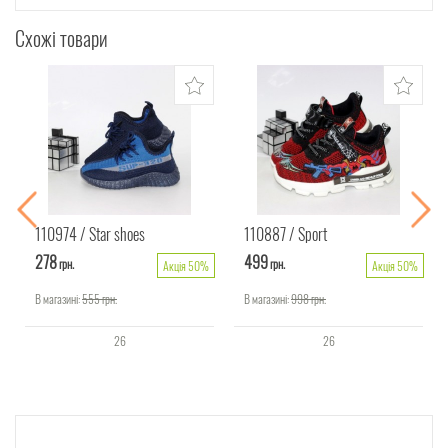
Схожі товари
110974
Star shoes
110887
Sport
278
499
грн.
грн.
Акція 50%
Акція 50%
В магазині:
555
грн.
В магазині:
998
грн.
26
26