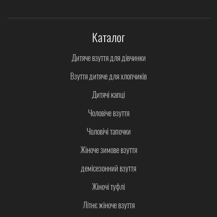
Каталог
Дитяче взуття для дівчинки
Взуття дитяче для хлопчиків
Дитячі капці
Чоловіче взуття
Чоловічі тапочки
Жіноче зимове взуття
демісезонний взуття
Жіночі туфлі
Літнє жіноче взуття