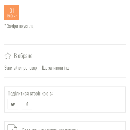
31
19.0см
* Заміри по устілці
В обране
Запитайте про товар
Що запитали інші
Поділитися сторінкою в: