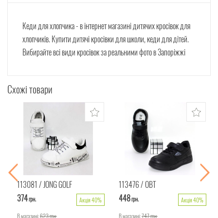
Кеди для хлопчика - в інтернет магазині дитячих кросівок для
хлопчиків. Купити дитячі кросівки для школи, кеди для дітей.
Вибирайте всі види кросівок за реальними фото в Запоріжжі
Схожі товари
113081
JONG GOLF
113476
ОВТ
374
448
грн.
грн.
Акція 40%
Акція 40%
В магазині:
623
грн.
В магазині:
747
грн.