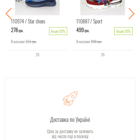
110974
Star shoes
110887
Sport
278
499
грн.
грн.
Акція 50%
Акція 50%
В магазині:
555
грн.
В магазині:
998
грн.
26
26
Доставка по Україні
Ціна за доставку не залежить
від числа пар в посилці