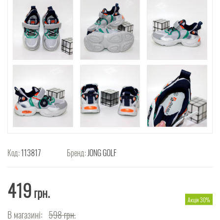
Код:
113817
Бренд:
JONG GOLF
419
грн.
Акція 30%
В магазині:
598
грн.