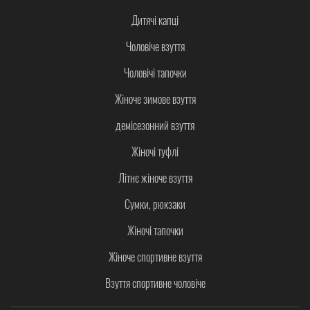
Дитячі капці
Чоловіче взуття
Чоловічі тапочки
Жіноче зимове взуття
демісезонний взуття
Жіночі туфлі
Літнє жіноче взуття
Сумки, рюкзаки
Жіночі тапочки
Жіноче спортивне взуття
Взуття спортивне чоловіче