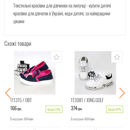
Текстильні кросівки для дівчинки на липучці - купити дитячі
кросівки для дівчаток в Україні, кеди дитячі, за найкращими
цінами
Схожі товари
111315
ОВТ
113081
JONG GOLF
166
374
грн.
грн.
Акція 50%
Акція 40%
В магазині:
331
грн.
В магазині:
623
грн.