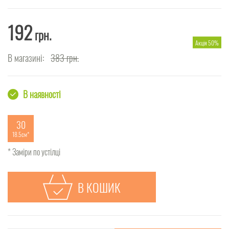
192
грн.
Акція 50%
В магазині:
383
грн.
В наявності
30
18.5см
* Заміри по устілці
В КОШИК