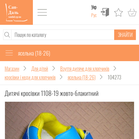
Укр
Рус
ЗНАЙТИ
ясельна (18-26)
Магазин
Для дітей
Взуття дитяче для хлопчиків
кросівки і кеди для хлопчиків
ясельна (18-26)
104273
Дитячі кросівки 1108-19 жовто-блакитний