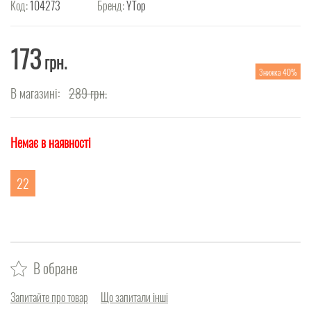
Код:
104273
Бренд:
YTop
173
грн.
Знижка 40%
В магазині:
289
грн.
Немає в наявності
22
В обране
Запитайте про товар
Що запитали інші