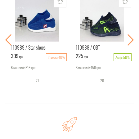
110989
Star shoes
110988
ОВТ
309
225
грн.
грн.
Знижка 40%
Акція 50%
В магазині:
515
грн.
В магазині:
450
грн.
21
20