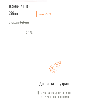
109964
EEB.B
278
грн.
Знижка 50%
В магазині:
555
грн.
27
28
Доставка по Україні
Ціна за доставку не залежить
від числа пар в посилці