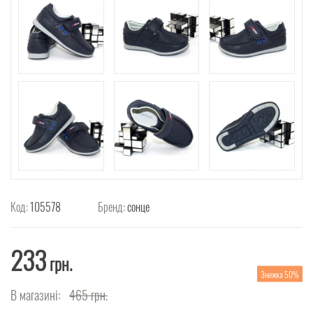
Код:
105578
Бренд:
сонце
233
грн.
Знижка 50%
В магазині:
465
грн.