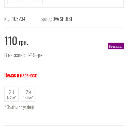
Код:
105234
Бренд:
DVA SHOEST
110
грн.
Предзаказ
В магазині:
219
грн.
Немає в наявності
28
29
17.2см
18.0см
* Заміри по устілці