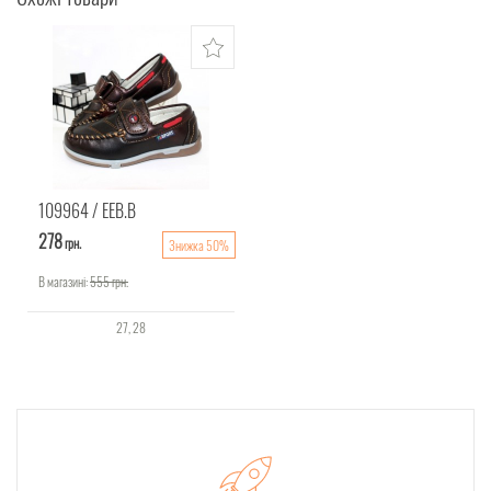
109964
EEB.B
278
грн.
Знижка 50%
В магазині:
555
грн.
27
28