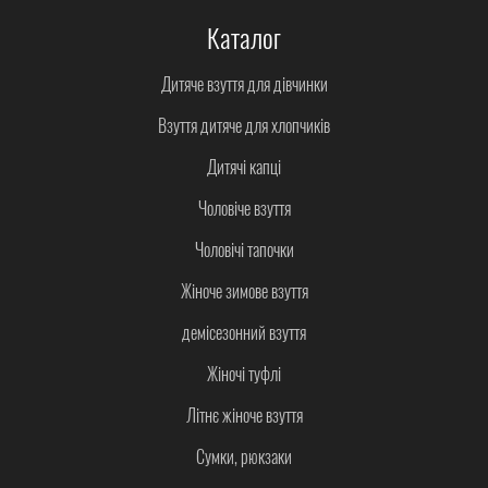
Каталог
Дитяче взуття для дівчинки
Взуття дитяче для хлопчиків
Дитячі капці
Чоловіче взуття
Чоловічі тапочки
Жіноче зимове взуття
демісезонний взуття
Жіночі туфлі
Літнє жіноче взуття
Сумки, рюкзаки