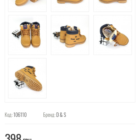
Код:
106110
Бренд:
D & S
398