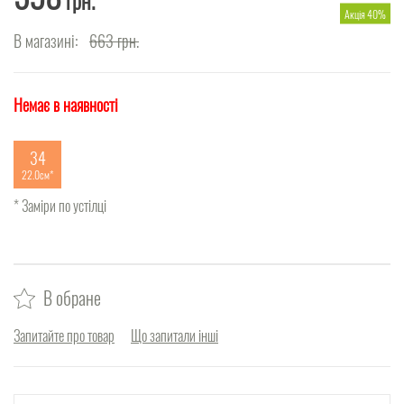
грн.
Акція 40%
В магазині:
663
грн.
Немає в наявності
34
22.0см
* Заміри по устілці
В обране
Запитайте про товар
Що запитали інші