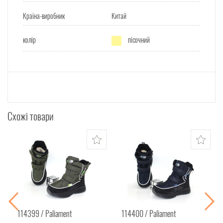
Країна-виробник
Китай
колір
пісочний
Схожі товари
114399
Paliament
114400
Paliament