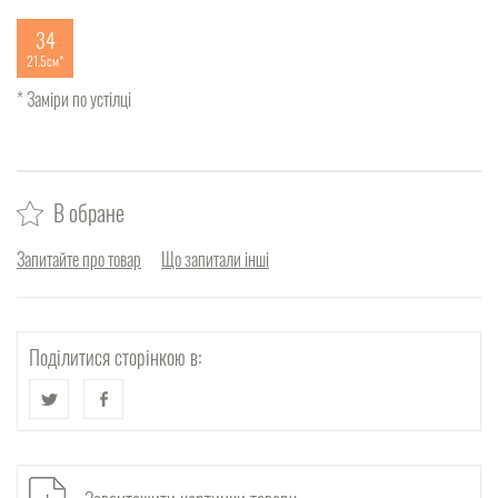
34
21.5см
* Заміри по устілці
В обране
Запитайте про товар
Що запитали інші
Поділитися сторінкою в: