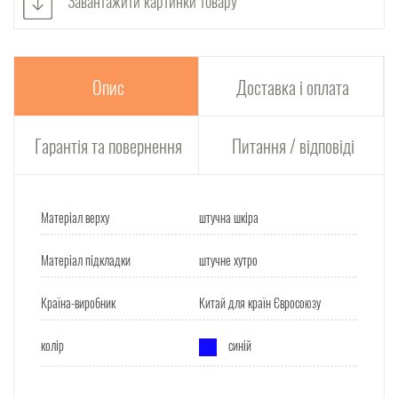
Завантажити картинки товару
Опис
Доставка і оплата
Гарантія та повернення
Питання / відповіді
Матеріал верху
штучна шкіра
Матеріал підкладки
штучне хутро
Країна-виробник
Китай для країн Євросоюзу
колір
синій