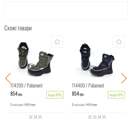
Схожі товари
114399
Paliament
114400
Paliament
854
854
грн.
грн.
Акція 40%
Акція 40%
В магазині:
1423
грн.
В магазині:
1423
грн.
32
34
35
32
33
34
35