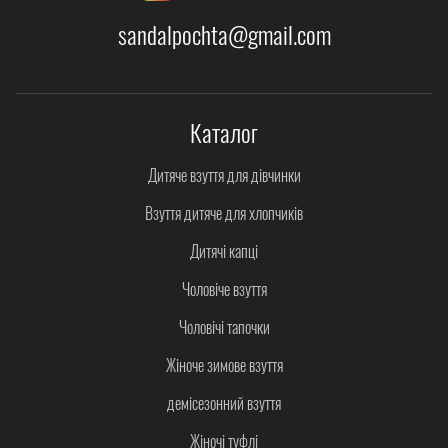
sandalpochta@gmail.com
Каталог
Дитяче взуття для дівчинки
Взуття дитяче для хлопчиків
Дитячі капці
Чоловіче взуття
Чоловічі тапочки
Жіноче зимове взуття
демісезонний взуття
Жіночі туфлі