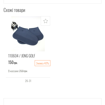
Схожі товари
110604
JONG GOLF
150
грн.
Знижка 40%
В магазині:
250
грн.
26-31