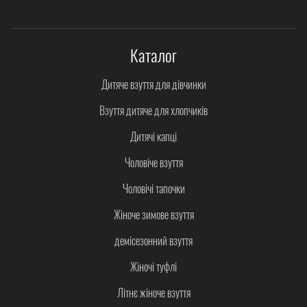
Каталог
Дитяче взуття для дівчинки
Взуття дитяче для хлопчиків
Дитячі капці
Чоловіче взуття
Чоловічі тапочки
Жіноче зимове взуття
демісезонний взуття
Жіночі туфлі
Літнє жіноче взуття