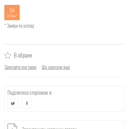
34
22.0см
* Заміри по устілці
В обране
Запитайте про товар
Що запитали інші
Поділитися сторінкою в: