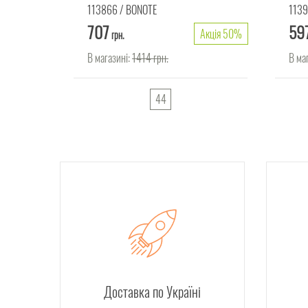
113866
BONOTE
1139
707
59
Акція 50%
Акція 50%
грн.
В магазині:
1414
грн.
В ма
44
Доставка по Україні