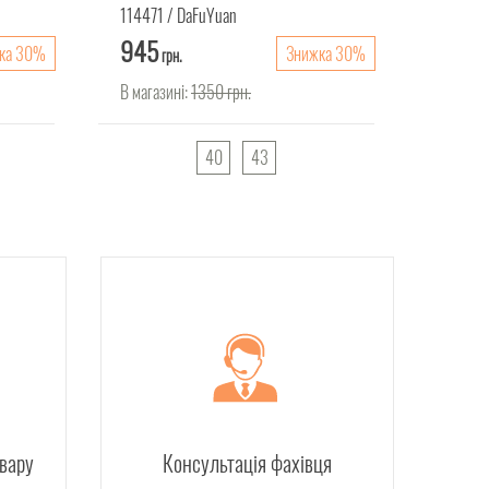
114471
DaFuYuan
114473
945
930
ка 30%
Знижка 30%
грн.
г
В магазині:
1350
грн.
В магаз
40
43
овару
Консультація фахівця