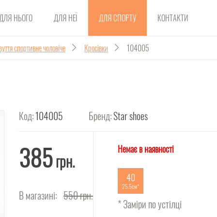
ДЛЯ НЬОГО
ДЛЯ НЕЇ
ДЛЯ СПОРТУ
КОНТАКТИ
зуття спортивне чоловіче
Кросівки
104005
Код:
104005
Бренд:
Star shoes
385
Немає в наявності
грн.
40
25.5см
В магазині:
550
грн.
* Заміри по устілці