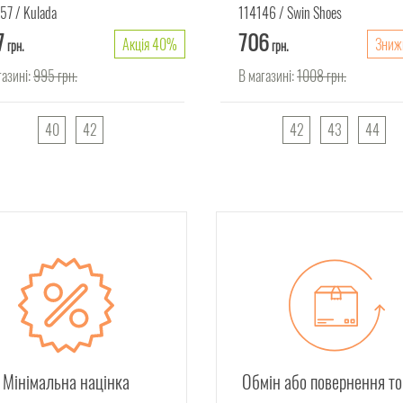
57
Kulada
114146
Swin Shoes
7
706
Акція 40%
Зниж
грн.
грн.
газині:
995
грн.
В магазині:
1008
грн.
40
42
42
43
44
Мінімальна націнка
Обмін або повернення т