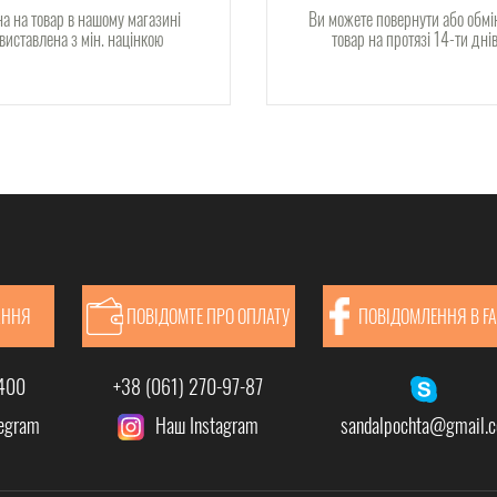
на на товар в нашому магазині
Ви можете повернути або обмі
виставлена з мін. націнкою
товар на протязі 14-ти дні
АННЯ
ПОВІДОМТЕ ПРО ОПЛАТУ
ПОВІДОМЛЕННЯ В F
-400
+38 (061) 270-97-87
legram
Наш Instagram
sandalpochta@gmail.