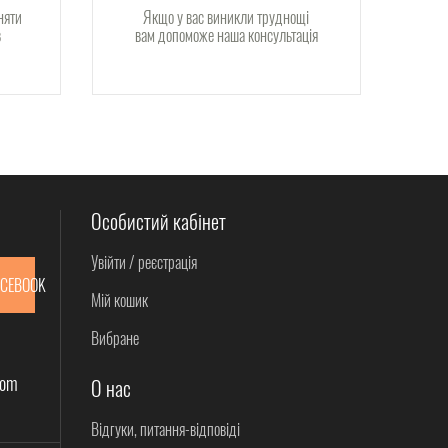
няти
Якщо у вас виникли труднощі
в
вам допоможе наша консультація
Особистий кабінет
Увійти / реєстрація
ACEBOOK
Мій кошик
Вибране
com
О нас
Відгуки, питання-відповіді