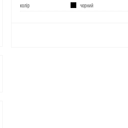
колір
чорний