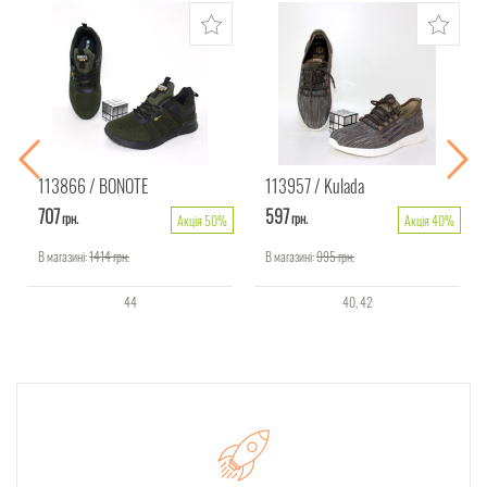
113866
BONOTE
113957
Kulada
707
597
грн.
грн.
Акція 50%
Акція 40%
В магазині:
1414
грн.
В магазині:
995
грн.
44
40
42