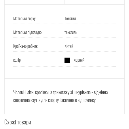
Матеріал верху
Текстиль
Матеріал підкладки
текстиль
Країна-виробник
Китай
колір
чорний
Чоловічі літні кросівки із трикотажу зі шнурівкою - відмінна
спортивна взуття для спорту і активного відпочинку
Схожі товари