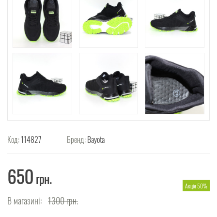
Код:
114827
Бренд:
Bayota
650
грн.
Акція 50%
В магазині:
1300
грн.