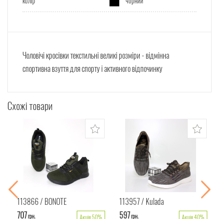
колір
чорний
Чоловічі кросівки текстильні великі розміри - відмінна
спортивна взуття для спорту і активного відпочинку
Схожі товари
113866
BONOTE
113957
Kulada
707
597
грн.
грн.
Акція 50%
Акція 40%