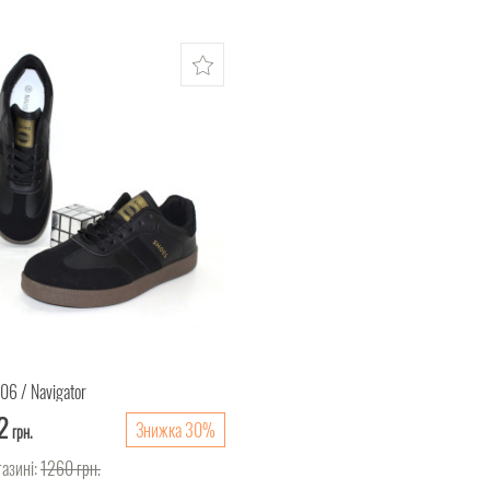
506
Navigator
2
Знижка 30%
грн.
газині:
1260
грн.