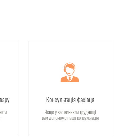
овару
Консультація фахівця
няти
Якщо у вас виникли труднощі
в
вам допоможе наша консультація