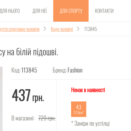
ДЛЯ НЬОГО
ДЛЯ НЕЇ
ДЛЯ СПОРТУ
КОНТАКТИ
зуття спортивне чоловіче
Кеди чоловічі
113845
у на білій підошві.
Код:
113845
Бренд:
Fashion
437
Немає в наявності
грн.
43
27.0см
В магазині:
729
грн.
* Заміри по устілці