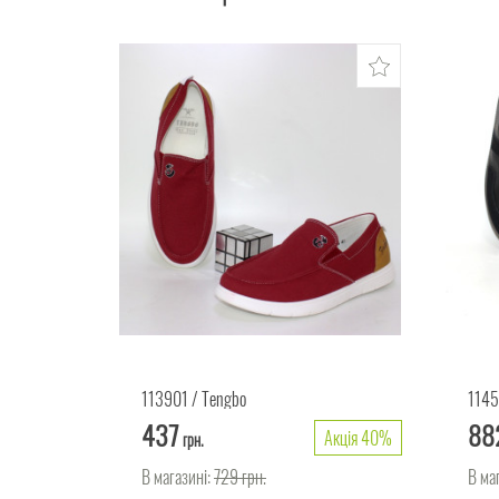
113901
Tengbo
114
437
88
Акція 40%
грн.
В магазині:
729
грн.
В ма