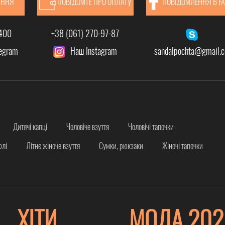
АННЯ
ПОВІДОМТЕ ПРО ОПЛАТУ
ПОВІДОМЛЕННЯ В F
-400
+38 (061) 270-97-87
legram
Наш Instagram
sandalpochta@gmail.
Дитячі капці
Чоловіче взуття
Чоловічі тапочки
флі
Літнє жіноче взуття
Сумки, рюкзаки
Жіночі тапочки
ХІТИ
МОДА 202