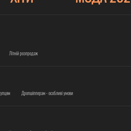
Літній розпродаж
купцям
Дропшіпперам - особливі умови