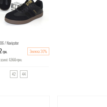
506
Navigator
2
Знижка 30%
грн.
газині:
1260
грн.
42
44