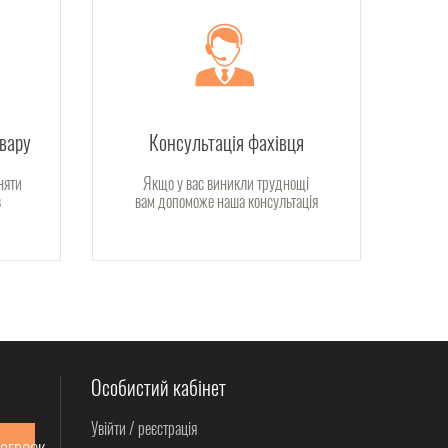
овару
Консультація фахівця
няти
Якщо у вас виникли труднощі
в
вам допоможе наша консультація
Особистий кабінет
Увійти / реєстрація