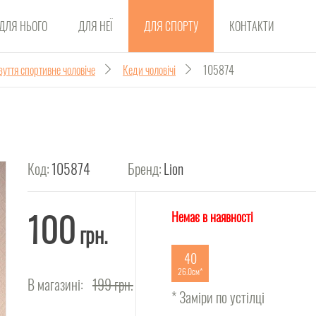
ДЛЯ НЬОГО
ДЛЯ НЕЇ
ДЛЯ СПОРТУ
КОНТАКТИ
зуття спортивне чоловіче
Кеди чоловічі
105874
Код:
105874
Бренд:
Lion
100
Немає в наявності
грн.
40
26.0см
В магазині:
199
грн.
* Заміри по устілці