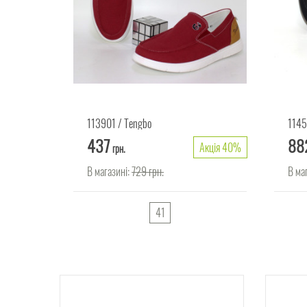
113901
Tengbo
114
437
88
Акція 40%
грн.
В магазині:
729
грн.
В ма
41