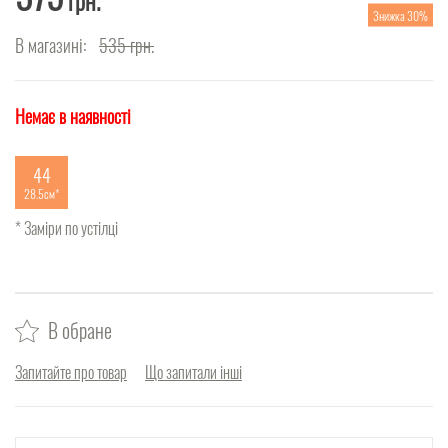
грн.
Знижка 30%
В магазині:
535
грн.
Немає в наявності
44
28.5см
* Заміри по устілці
В обране
Запитайте про товар
Що запитали інші