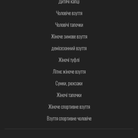
Дитячі капці
Чоловіче взуття
Чоловічі тапочки
Жіноче зимове взуття
демісезонний взуття
Жіночі туфлі
Літнє жіноче взуття
Сумки, рюкзаки
Жіночі тапочки
Жіноче спортивне взуття
Взуття спортивне чоловіче