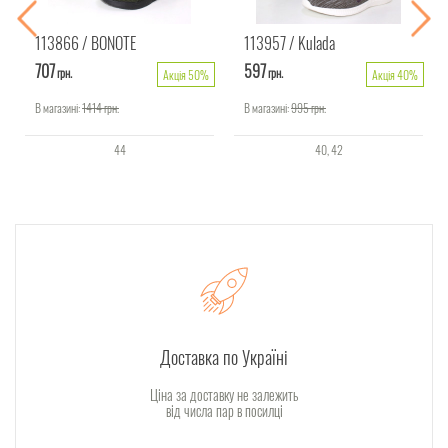
113866
BONOTE
113957
Kulada
707
597
грн.
грн.
Акція 50%
Акція 40%
В магазині:
1414
грн.
В магазині:
995
грн.
44
40
42
Доставка по Україні
Ціна за доставку не залежить
від числа пар в посилці