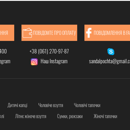
АННЯ
ПОВІДОМТЕ ПРО ОПЛАТУ
ПОВІДОМЛЕННЯ В F
-400
+38 (061) 270-97-87
legram
Наш Instagram
sandalpochta@gmail.
Дитячі капці
Чоловіче взуття
Чоловічі тапочки
флі
Літнє жіноче взуття
Сумки, рюкзаки
Жіночі тапочки