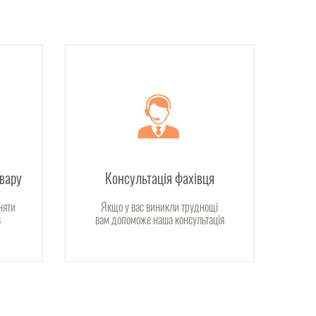
овару
Консультація фахівця
няти
Якщо у вас виникли труднощі
в
вам допоможе наша консультація