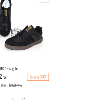
506
Navigator
2
Знижка 30%
грн.
газині:
1260
грн.
42
44