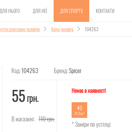
ДЛЯ НЬОГО
ДЛЯ НЕЇ
ДЛЯ СПОРТУ
КОНТАКТИ
зуття спортивне чоловіче
Кеди чоловічі
104263
Код:
104263
Бренд:
Spicer
55
Немає в наявності
грн.
40
25.2см
В магазині:
110
грн.
* Заміри по устілці