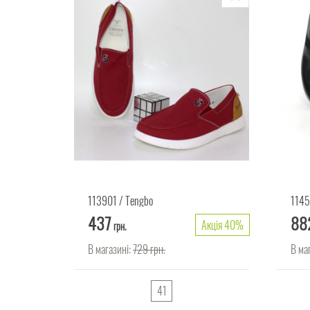
113901
Tengbo
114
437
88
Акція 40%
грн.
В магазині:
729
грн.
В ма
41