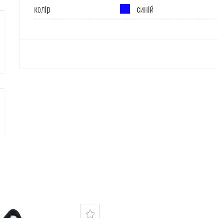
колір
синій