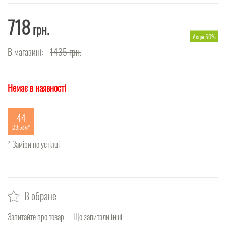
718
грн.
Акція 50%
В магазині:
1435
грн.
Немає в наявності
44
28.5см
* Заміри по устілці
В обране
Запитайте про товар
Що запитали інші