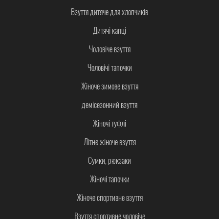
Взуття дитяче для хлопчиків
Дитячі капці
Чоловіче взуття
Чоловічі тапочки
Жіноче зимове взуття
демісезонний взуття
Жіночі туфлі
Літнє жіноче взуття
Сумки, рюкзаки
Жіночі тапочки
Жіноче спортивне взуття
Взуття спортивне чоловіче