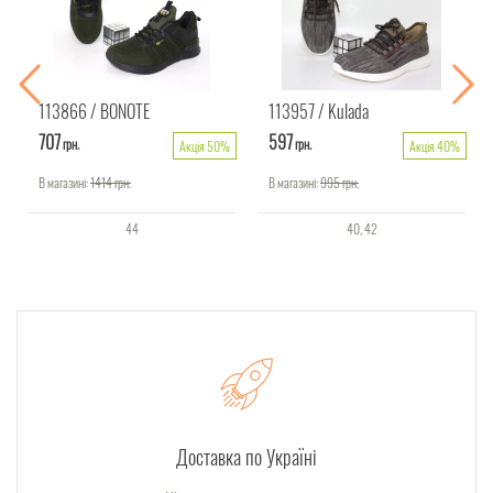
113866
BONOTE
113957
Kulada
707
597
грн.
грн.
Акція 50%
Акція 40%
В магазині:
1414
грн.
В магазині:
995
грн.
44
40
42
Доставка по Україні