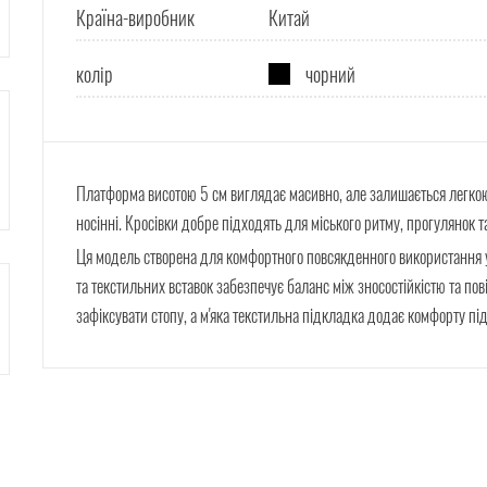
Країна-виробник
Китай
колір
чорний
Платформа висотою 5 см виглядає масивно, але залишається легкою
носінні. Кросівки добре підходять для міського ритму, прогулянок 
Ця модель створена для комфортного повсякденного використання у
та текстильних вставок забезпечує баланс між зносостійкістю та по
зафіксувати стопу, а м'яка текстильна підкладка додає комфорту під