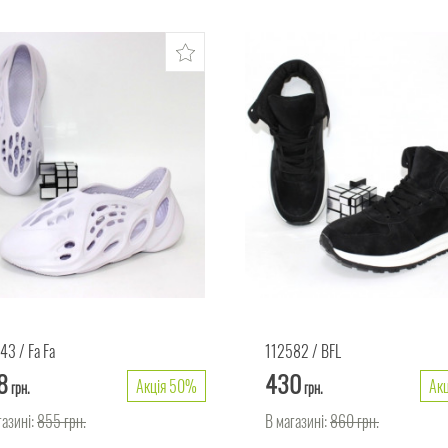
443
Fa Fa
112582
BFL
8
430
Акція 50%
Ак
грн.
грн.
газині:
855
грн.
В магазині:
860
грн.