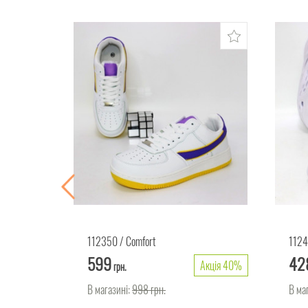
112350
Comfort
112
599
42
Акція 50%
Акція 40%
грн.
В магазині:
998
грн.
В ма