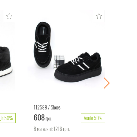
112588
Shoes
113294
608
448
ція 50%
Акція 50%
грн.
г
В магазині:
1216
грн.
В магаз