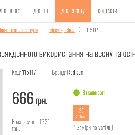
ДЛЯ НЬОГО
ДЛЯ НЕЇ
ДЛЯ СПОРТУ
КОНТАКТИ
іноче спортивне взуття
жіночі кросівки
115117
всякденного використання на весну та осі
Код:
115117
Бренд:
Red sun
666
В наявності
грн.
37
23.5см
В магазині:
1331
* Заміри по устілці
грн.