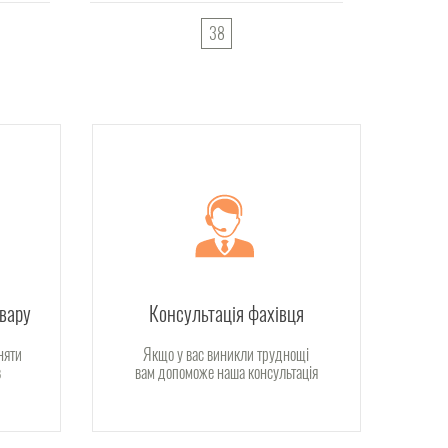
38
овару
Консультація фахівця
няти
Якщо у вас виникли труднощі
в
вам допоможе наша консультація