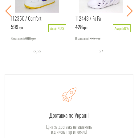
112350
Comfort
112443
Fa Fa
599
428
грн.
грн.
Акція 40%
Акція 50%
В магазині:
998
грн.
В магазині:
855
грн.
38
39
37
Доставка по Україні
Ціна за доставку не залежить
від числа пар в посилці