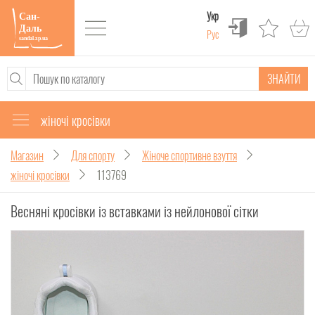
Укр
Рус
ЗНАЙТИ
жіночі кросівки
Магазин
Для спорту
Жіноче спортивне взуття
жіночі кросівки
113769
Весняні кросівки із вставками із нейлонової сітки