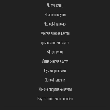
Дитячі капці
Чоловіче взуття
Чоловічі тапочки
Жіноче зимове взуття
демісезонний взуття
Жіночі туфлі
Літнє жіноче взуття
Сумки, рюкзаки
Жіночі тапочки
Жіноче спортивне взуття
Взуття спортивне чоловіче