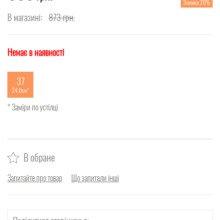
Знижка 20%
В магазині:
873
грн.
Немає в наявності
37
24.0см
* Заміри по устілці
В обране
Запитайте про товар
Що запитали інші