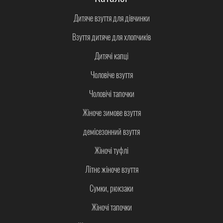
Дитяче взуття для дівчинки
Взуття дитяче для хлопчиків
Дитячі капці
Чоловіче взуття
Чоловічі тапочки
Жіноче зимове взуття
демісезонний взуття
Жіночі туфлі
Літнє жіноче взуття
Сумки, рюкзаки
Жіночі тапочки