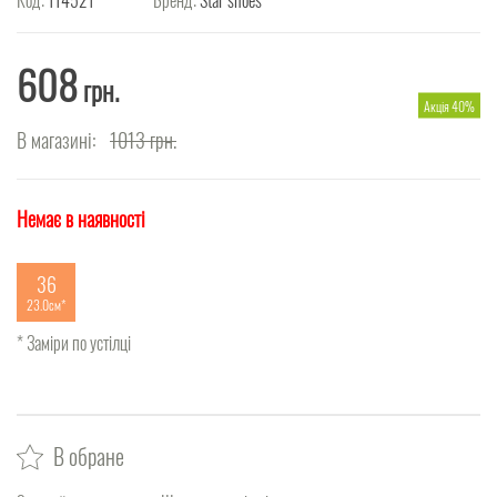
608
грн.
Акція 40%
В магазині:
1013
грн.
Немає в наявності
36
23.0см
* Заміри по устілці
В обране