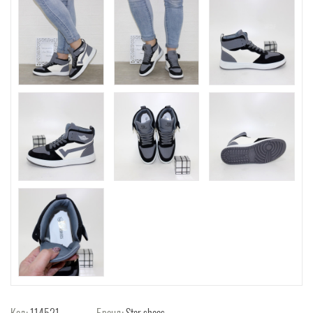
Код:
114521
Бренд:
Star shoes