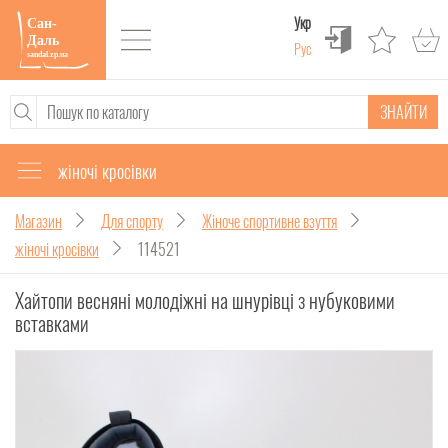
Укр
Рус
ЗНАЙТИ
жіночі кросівки
Магазин
Для спорту
Жіноче спортивне взуття
жіночі кросівки
114521
Хайтопи весняні молодіжні на шнурівці з нубуковими
вставками