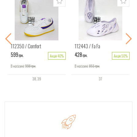
112350
Comfort
112443
Fa Fa
599
428
грн.
грн.
Акція 40%
Акція 50%
В магазині:
998
грн.
В магазині:
855
грн.
38
39
37