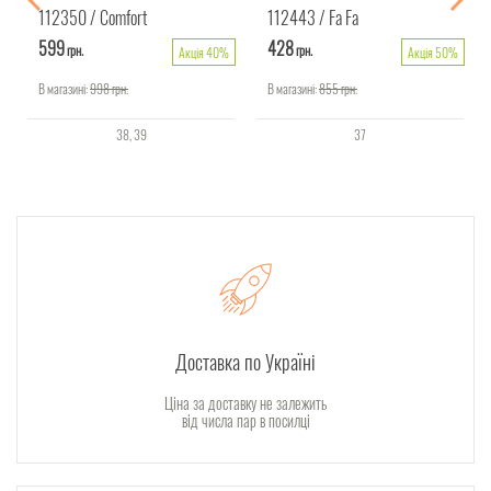
112350
Comfort
112443
Fa Fa
599
428
грн.
грн.
Акція 40%
Акція 50%
В магазині:
998
грн.
В магазині:
855
грн.
38
39
37
Доставка по Україні
Ціна за доставку не залежить
від числа пар в посилці