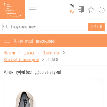
Укр
Рус
ЗНАЙТИ
Жіночі туфлі - повсякденні
Магазин
Для неї
Жіночі туфлі
Жіночі туфлі - повсякденні
113708
Жіночі туфлі без підборів на гумці