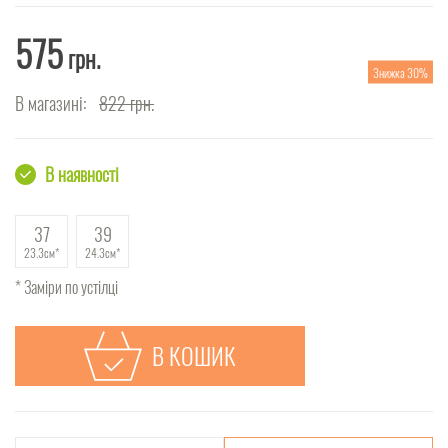
575
грн.
Знижка 30%
В магазині:
822
грн.
В наявності
37
39
23.3см
24.3см
* Заміри по устілці
В КОШИК