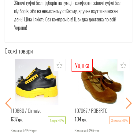
Жіночі туфлі без підборів на гумці - комфортні жіночі туфлі без
підборів, або на невисокому стійкому, зручне взуття на кожен
день! Ціна і якість без компромісів! Швидка доставка по всій
Україні!
Схожі товари
Уцінка
110660
Girnaive
107067
ROBERTO
637
134
грн.
грн.
Акція 50%
Знижка 50%
В магазині:
1273
грн.
В магазині:
267
грн.