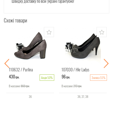
Швидку доставку по всій Україні гарантуємо!
Схожі товари
110632
Purlina
107030
Hkr Ladys
430
96
грн.
грн.
Акція 50%
Знижка 55%
В магазині:
860
грн.
В магазині:
213
грн.
36
36
37
38