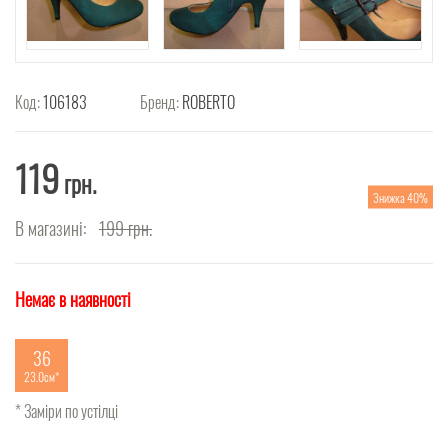
Код:
106183
Бренд:
ROBERTO
119
грн.
Знижка 40%
В магазині:
199
грн.
Немає в наявності
36
23.0см
* Заміри по устілці