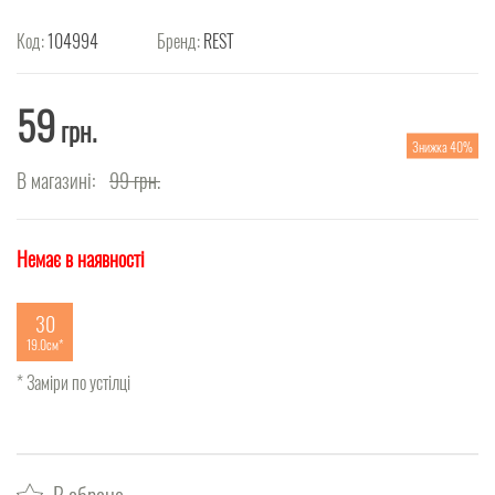
Код:
104994
Бренд:
REST
59
грн.
Знижка 40%
В магазині:
99
грн.
Немає в наявності
30
19.0см
* Заміри по устілці
В обране