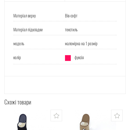
Матеріал верху
Вів-софт
Матеріал підкладки
текстиль
модель
маломірна на 1 розмір
колір
фуксія
Схожі товари