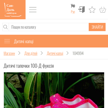
Укр
Рус
ЗНАЙТИ
Дитячі капці
Магазин
Для дітей
Дитячі капці
104994
Дитячі тапочки 100-Д фуксія