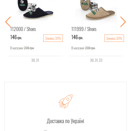
112000
Shoes
111999
Shoes
146
146
грн.
грн.
Знижка 30%
Знижка 30%
В магазині:
208
грн.
В магазині:
208
грн.
30
31
30
31
33
Доставка по Україні