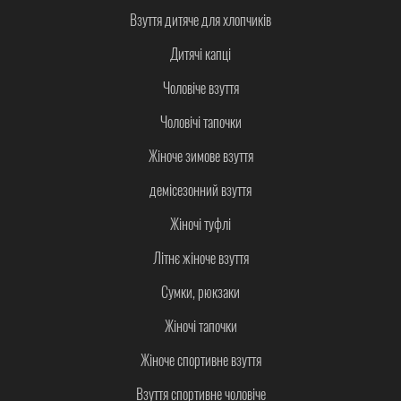
Взуття дитяче для хлопчиків
Дитячі капці
Чоловіче взуття
Чоловічі тапочки
Жіноче зимове взуття
демісезонний взуття
Жіночі туфлі
Літнє жіноче взуття
Сумки, рюкзаки
Жіночі тапочки
Жіноче спортивне взуття
Взуття спортивне чоловіче