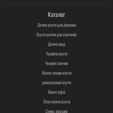
Каталог
Дитяче взуття для дівчинки
Взуття дитяче для хлопчиків
Дитячі капці
Чоловіче взуття
Чоловічі тапочки
Жіноче зимове взуття
демісезонний взуття
Жіночі туфлі
Літнє жіноче взуття
Сумки, рюкзаки