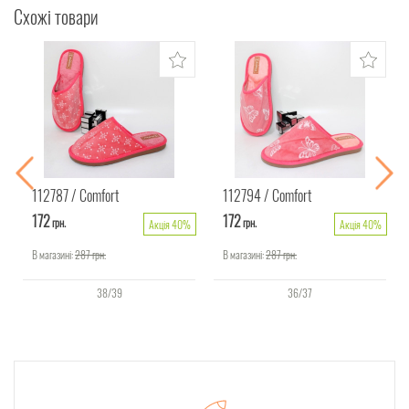
Схожі товари
112787
Comfort
112794
Comfort
172
172
грн.
грн.
Акція 40%
Акція 40%
В магазині:
287
грн.
В магазині:
287
грн.
38/39
36/37