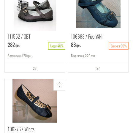
111552
ОВТ
106683
FieeriNNi
282
88
грн.
грн.
Акція 40%
Знижка 60%
В магазині:
470
грн.
В магазині:
220
грн.
28
27
106276
Wings