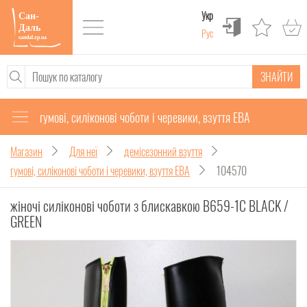
Укр
Рус
ЗНАЙТИ
гумові, силіконові чоботи і черевики, взуття ЕВА
Магазин
Для неї
демісезонний взуття
гумові, силіконові чоботи і черевики, взуття ЕВА
104570
жіночі силіконові чоботи з блискавкою B659-1C BLACK /
GREEN