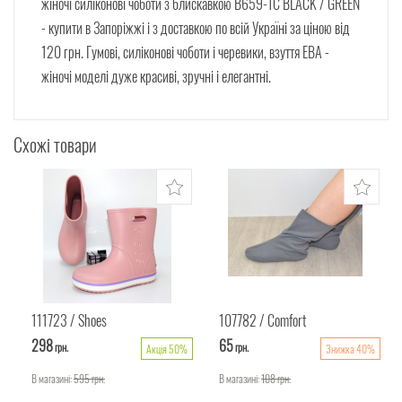
жіночі силіконові чоботи з блискавкою B659-1C BLACK / GREEN
- купити в Запоріжжі і з доставкою по всій Україні за ціною від
120 грн. Гумові, силіконові чоботи і черевики, взуття ЕВА -
жіночі моделі дуже красиві, зручні і елегантні.
Схожі товари
111723
Shoes
107782
Comfort
298
65
грн.
грн.
Акція 50%
Знижка 40%
В магазині:
595
грн.
В магазині:
108
грн.