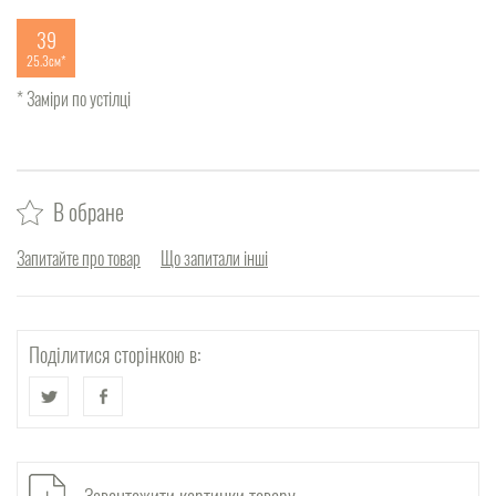
39
25.3см
* Заміри по устілці
В обране
Запитайте про товар
Що запитали інші
Поділитися сторінкою в: