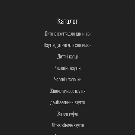
Каталог
Дитяче взуття для дівчинки
Взуття дитяче для хлопчиків
Дитячі капці
Чоловіче взуття
Чоловічі тапочки
Жіноче зимове взуття
демісезонний взуття
Жіночі туфлі
Літнє жіноче взуття