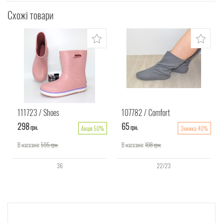
Схожі товари
111723
Shoes
107782
Comfort
298
65
грн.
грн.
Акція 50%
Знижка 40%
В магазині:
595
грн.
В магазині:
108
грн.
36
22/23