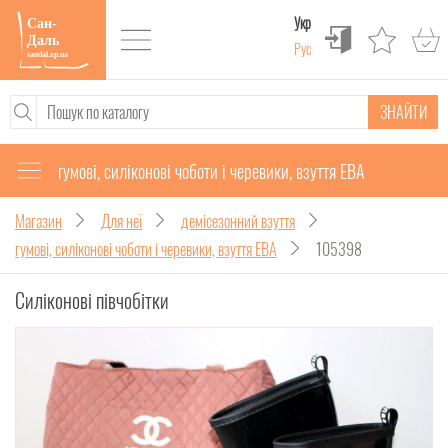
Укр
Рус
ЗНАЙТИ
гумові, силіконові чоботи і черевики, взуття ЕВА
Магазин
Для неї
демісезонний взуття
гумові, силіконові чоботи і черевики, взуття ЕВА
105398
Силіконові півчобітки