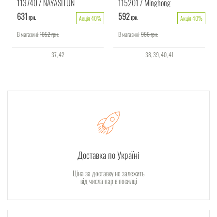
113740
NAYASITUN
115201
Minghong
631
592
грн.
грн.
Акція 40%
Акція 40%
В магазині:
1052
грн.
В магазині:
986
грн.
37
42
38
39
40
41
Доставка по Україні
Ціна за доставку не залежить
від числа пар в посилці