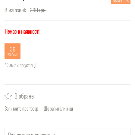
Знижка 50%
В магазині:
290
грн.
Немає в наявності
36
23.0см
* Заміри по устілці
В обране
Запитайте про товар
Що запитали інші
Поділитися сторінкою в: