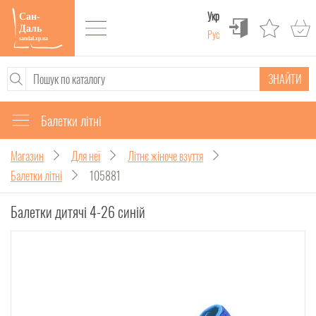
Укр
Рус
ЗНАЙТИ
Балетки літні
Магазин
Для неї
Літнє жіноче взуття
Балетки літні
105881
Балетки дитячі 4-26 синій