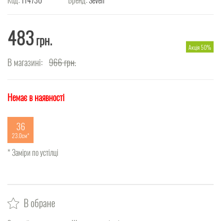
483
грн.
Акція 50%
В магазині:
966
грн.
Немає в наявності
36
23.0см
* Заміри по устілці
В обране