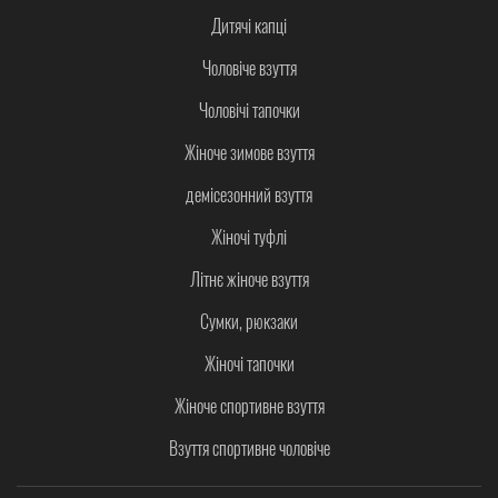
Дитячі капці
Чоловіче взуття
Чоловічі тапочки
Жіноче зимове взуття
демісезонний взуття
Жіночі туфлі
Літнє жіноче взуття
Сумки, рюкзаки
Жіночі тапочки
Жіноче спортивне взуття
Взуття спортивне чоловіче