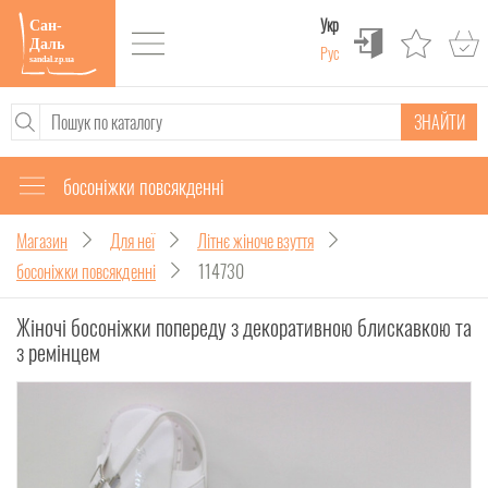
Укр
Рус
ЗНАЙТИ
босоніжки повсякденні
Магазин
Для неї
Літнє жіноче взуття
босоніжки повсякденні
114730
Жіночі босоніжки попереду з декоративною блискавкою та
з ремінцем