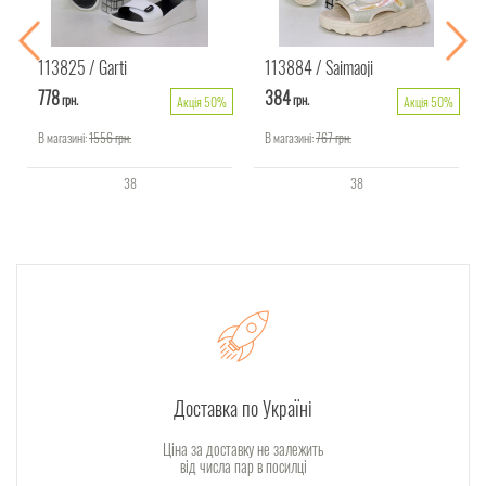
113825
Garti
113884
Saimaoji
778
384
грн.
грн.
Акція 50%
Акція 50%
В магазині:
1556
грн.
В магазині:
767
грн.
38
38
Доставка по Україні
Ціна за доставку не залежить
від числа пар в посилці