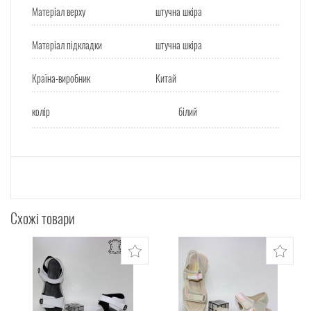
Матеріал верху
штучна шкіра
Матеріал підкладки
штучна шкіра
Країна-виробник
Китай
колір
білий
Схожі товари