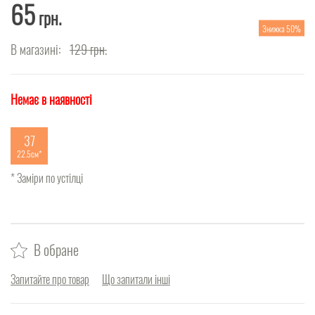
65
грн.
Знижка 50%
В магазині:
129
грн.
Немає в наявності
37
22.5см
* Заміри по устілці
В обране
Запитайте про товар
Що запитали інші