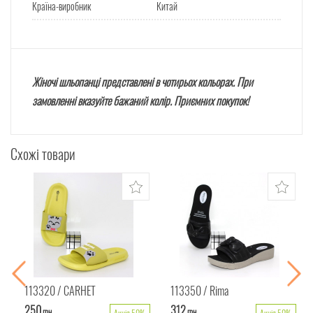
Країна-виробник
Китай
Жіночі шльопанці представлені в чотирьох кольорах. При
замовленні вказуйте бажаний колір. Приємних покупок!
Схожі товари
113320
CARHET
113350
Rima
250
312
грн.
грн.
Акція 50%
Акція 50%