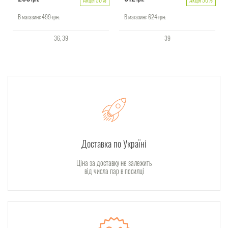
В магазині:
499
грн.
В магазині:
624
грн.
36
39
39
Доставка по Україні
Ціна за доставку не залежить
від числа пар в посилці