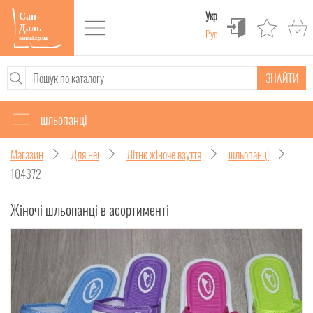
Укр
Рус
ЗНАЙТИ
шльопанці
Магазин
Для неї
Літнє жіноче взуття
шльопанці
104372
Жіночі шльопанці в асортименті