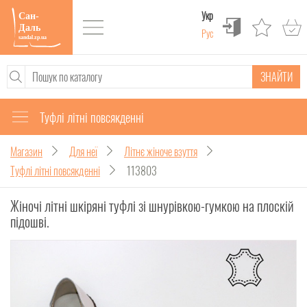
Укр
Рус
ЗНАЙТИ
Туфлі літні повсякденні
Магазин
Для неї
Літнє жіноче взуття
Туфлі літні повсякденні
113803
Жіночі літні шкіряні туфлі зі шнурівкою-гумкою на плоскій
підошві.