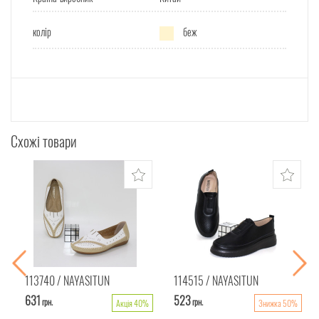
колір
беж
Схожі товари
113740
NAYASITUN
114515
NAYASITUN
631
523
грн.
грн.
Акція 40%
Знижка 50%