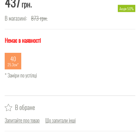
437
грн.
Акція 50%
В магазині:
873
грн.
Немає в наявності
40
25.3см
* Заміри по устілці
В обране
Запитайте про товар
Що запитали інші