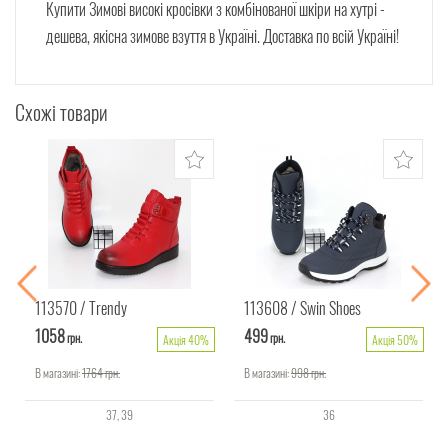
Купити Зимові високі кросівки з комбінованої шкіри на хутрі -
дешева, якісна зимове взуття в Україні. Доставка по всій Україні!
Схожі товари
113570
Trendy
113608
Swin Shoes
1058
499
грн.
грн.
Акція 40%
Акція 50%
В магазині:
1764
грн.
В магазині:
998
грн.
37
39
36