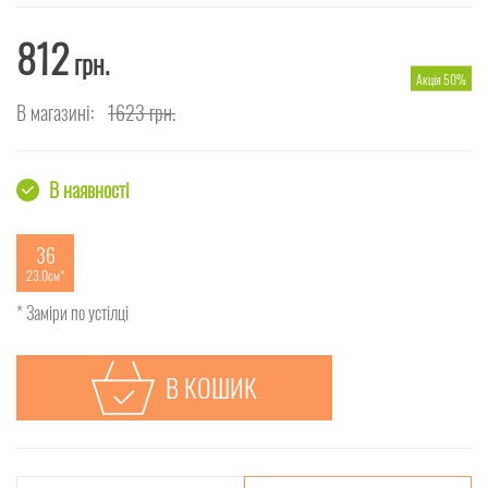
812
грн.
Акція 50%
В магазині:
1623
грн.
В наявності
36
23.0см
* Заміри по устілці
В КОШИК