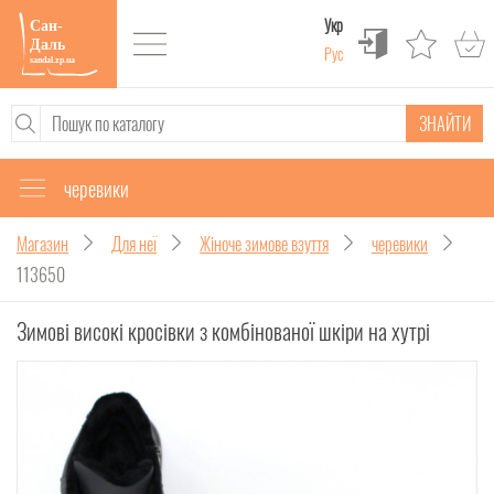
Укр
Рус
ЗНАЙТИ
черевики
Магазин
Для неї
Жіноче зимове взуття
черевики
113650
Зимові високі кросівки з комбінованої шкіри на хутрі