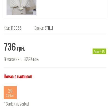
Код:
113655
Бренд:
STILLI
736
грн.
Акція 40%
В магазині:
1227
грн.
Немає в наявності
36
23.0см
* Заміри по устілці