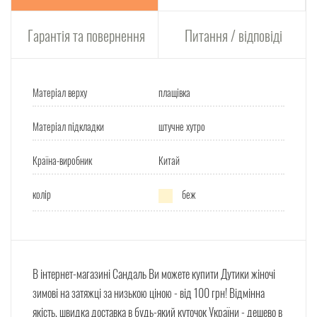
Гарантія та повернення
Питання / відповіді
Матеріал верху
плащівка
Матеріал підкладки
штучне хутро
Країна-виробник
Китай
колір
беж
В інтернет-магазині Сандаль Ви можете
купити Дутики жіночі
зимові на затяжці
за низькою ціною - від 100 грн! Відмінна
якість, швидка доставка в будь-який куточок України - дешево в