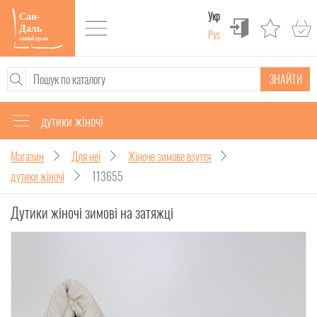
Укр
Рус
ЗНАЙТИ
дутики жіночі
Магазин
Для неї
Жіноче зимове взуття
дутики жіночі
113655
Дутики жіночі зимові на затяжці