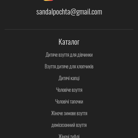
sandalpochta@gmail.com
Каталог
Дитяче взуття для дівчинки
Взуття дитяче для хлопчиків
Дитячі капці
Чоловіче взуття
Чоловічі тапочки
Жіноче зимове взуття
демісезонний взуття
Жіночі туфлі