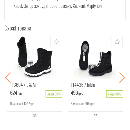
Києві, Запоріжжі, Дніпропетровську, Харкові, Маріуполі.
Схожі товари
113604
L & M
114436
Inblu
624
499
грн.
грн.
Акція 50%
Акція 50%
В магазині:
1247
грн.
В магазині:
998
грн.
36
37